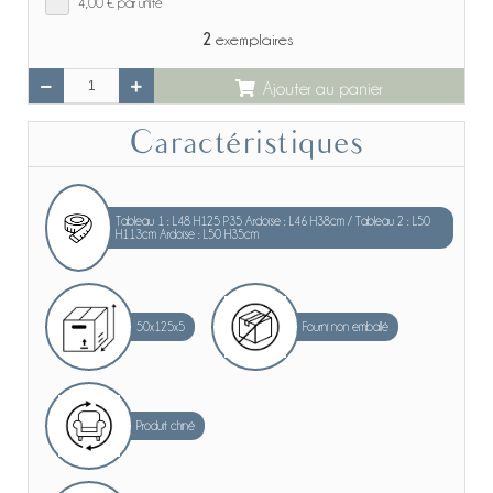
4,00 €
par unité
2
exemplaires
Ajouter au panier
Caractéristiques
Tableau 1 : L48 H125 P35 Ardoise : L46 H38cm / Tableau 2 : L50
H113cm Ardoise : L50 H35cm
50x125x5
Fourni non emballé
Produit chiné