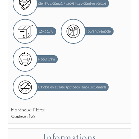
plié H40 x diam3.5 / déplié H123 diamètre variable
3,5x3,5x40
Fourni non emballé
Produit chiné
Utilisable en extérieur (par beau temps uniquement)
Matériaux :
Métal
Couleur :
Noir
Informations