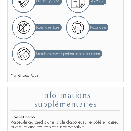
L40 H35 Ep 17cm
40x35x17
Fourni non emballé
Produit chiné
Utilisable en extérieur (par beau temps uniquement)
Matériaux :
Cuir
Informations
supplémentaires
Conseil déco
Placez-le au pied d'une table d'acolier, sur le côté et laissez
quelques anciens cahiers sur cette table.