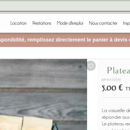
Location
Prestations
Mode d'emploi
Nous contacter
Insp
ponibilité, remplissez directement le panier à devis
Plat
BUF-PLA-010-F0
5,00 €
T
La vaisselle d
répondre aux 
Le plateau rec