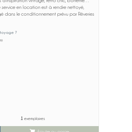
s d’inspiration vintage, rétro chic, bohème…
 service en location est à rendre nettoyé,
gé dans le conditionnement prévu par Rêveries
toyage ?
ité
1
exemplaires
Ajouter au panier