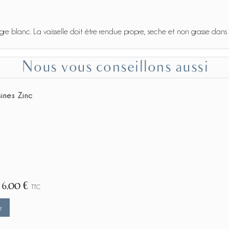
gre blanc. La vaisselle doit être rendue propre, seche et non grasse dans
Nous vous conseillons aussi
ines Zinc
6,00 €
e
TTC
r