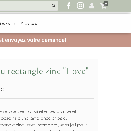
0
irez-vous
A propos
 et envoyez votre demande!
eau rectangle zinc "Love"
TC
e service peut aussi être décorative et
besoins d’une ambiance choisie.
tangle zinc Love, intemporel, sera joli pour