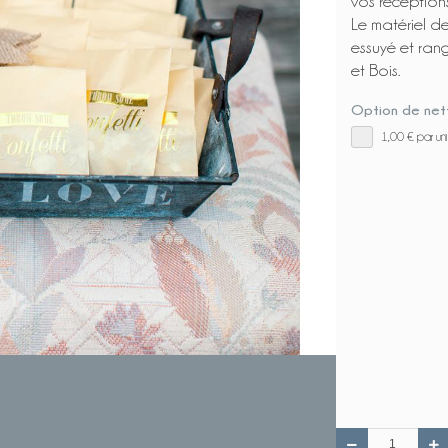
vos réception
Le matériel de
essuyé et ran
et Bois.
Option de net
1,00 €
par un