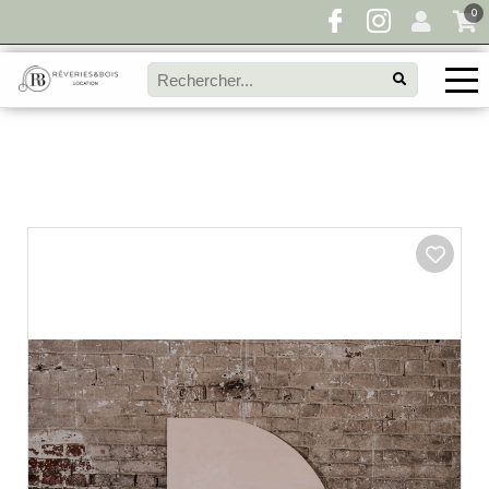
0
Pour toute demande de disponibilité, remplissez
directement le panier à devis et envoyez votre
demande!