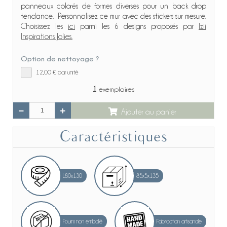
panneaux colorés de formes diverses pour un back drop
tendance. Personnalisez ce mur avec des stickers sur mesure.
Choisissez les
ici
parmi les 6 designs proposés par
Izii
Inspirations Jolies.
Option de nettoyage ?
12,00 €
par unité
1
exemplaires
Ajouter au panier
Caractéristiques
L80x130
85x5x135
Fourni non emballé
Fabrication artisanale