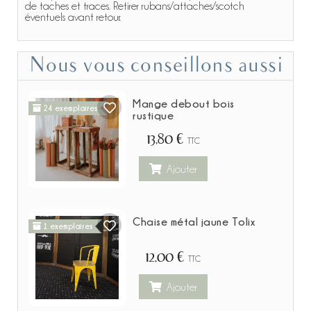
de taches et traces. Retirer rubans/attaches/scotch
éventuels avant retour.
Nous vous conseillons aussi
Mange debout bois
24 exemplaires
rustique
13,80 €
TTC
Ajouter
Chaise métal jaune Tolix
1 exemplaires
12,00 €
TTC
Ajouter