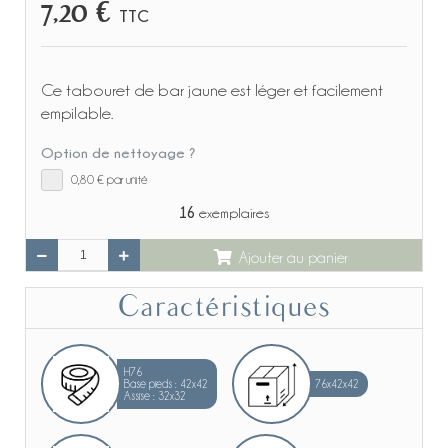
7,20 €
TTC
Ce tabouret de bar jaune est léger et facilement
empilable.
Option de nettoyage ?
0,80 €
par unité
16
exemplaires
Ajouter au panier
Caractéristiques
H76
Base pieds : 42x42
76x42x42
Assise : 32x32