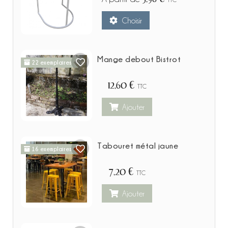
Choisir
Mange debout Bistrot
22 exemplaires
12,60 €
TTC
Ajouter
Tabouret métal jaune
16 exemplaires
7,20 €
TTC
Ajouter