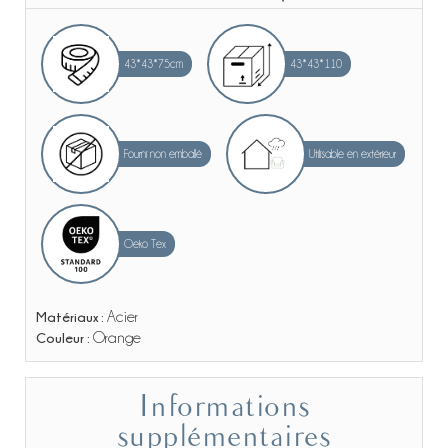
43*43*75cm
43*43*110
Fourni non emballé
Utilisable en extérieur
Oeko Tex
Matériaux :
Acier
Couleur :
Orange
Informations
supplémentaires