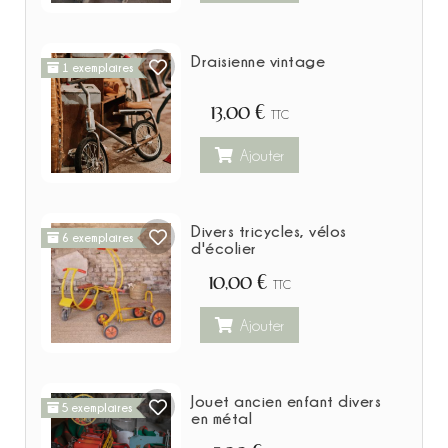
Draisienne vintage
1 exemplaires
13,00 €
TTC
Ajouter
Divers tricycles, vélos
6 exemplaires
d'écolier
10,00 €
TTC
Ajouter
Jouet ancien enfant divers
5 exemplaires
en métal