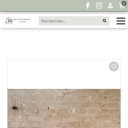
0
Pour toute demande de disponibilité, remplissez
directement le panier à devis et envoyez votre
demande!