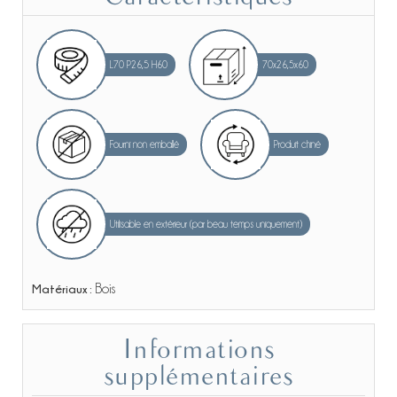
L70 P26,5 H60
70x26,5x60
Fourni non emballé
Produit chiné
Utilisable en extérieur (par beau temps uniquement)
Matériaux :
Bois
Informations
supplémentaires