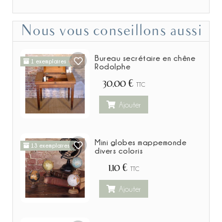
Nous vous conseillons aussi
Bureau secrétaire en chêne
1 exemplaires
Rodolphe
30,00 €
TTC
Ajouter
Mini globes mappemonde
13 exemplaires
divers coloris
1,10 €
TTC
Ajouter