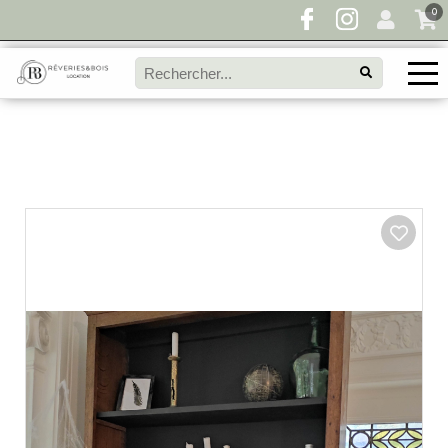
0
Pour toute demande de disponibilité, remplissez
directement le panier à devis et envoyez votre
demande!