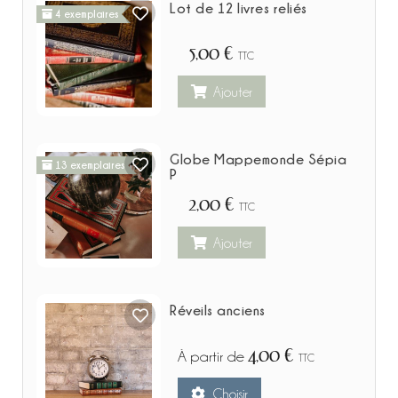
Lot de 12 livres reliés
4 exemplaires
5,00 €
TTC
Ajouter
Globe Mappemonde Sépia
13 exemplaires
P
2,00 €
TTC
Ajouter
Réveils anciens
4,00 €
À partir de
TTC
Choisir