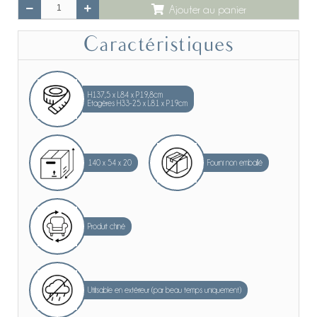
Ajouter au panier
Caractéristiques
H137,5 x L84 x P19,8cm
Etagères H33-25 x L81 x P19cm
140 x 54 x 20
Fourni non emballé
Produit chiné
Utilisable en extérieur (par beau temps uniquement)